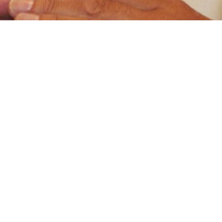
h die schweigende Handauflegung und durch das Weihegebet g