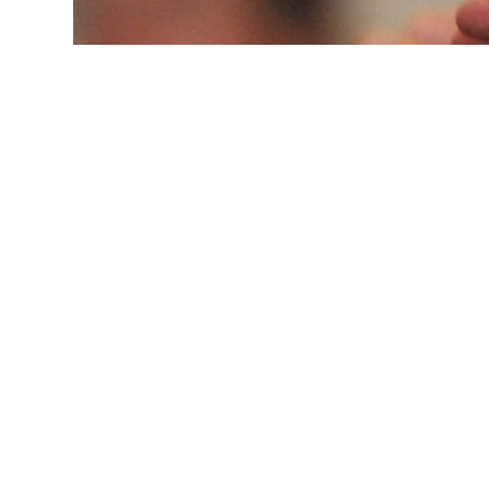
In allen drei Weihestufen wird das Sakrament durc