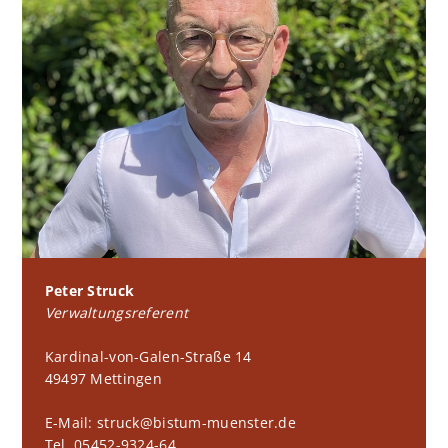
Peter Struck
Verwaltungsreferent
Kardinal-von-Galen-Straße 14
49497 Mettingen
E-Mail: struck@bistum-muenster.de
Tel. 05452-9324-64