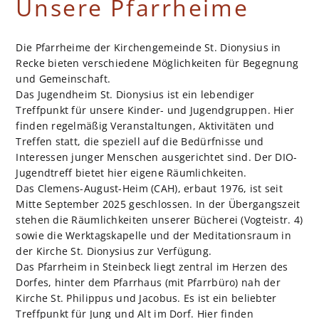
Unsere Pfarrheime
ANSPRECHPARTNER
Die Pfarrheime der Kirchengemeinde St. Dionysius in
Recke bieten verschiedene Möglichkeiten für Begegnung
und Gemeinschaft.
Das Jugendheim St. Dionysius ist ein lebendiger
Treffpunkt für unsere Kinder- und Jugendgruppen. Hier
finden regelmäßig Veranstaltungen, Aktivitäten und
SAKRAMENTE
Treffen statt, die speziell auf die Bedürfnisse und
Interessen junger Menschen ausgerichtet sind. Der DIO-
Jugendtreff bietet hier eigene Räumlichkeiten.
Das Clemens-August-Heim (CAH), erbaut 1976, ist seit
Mitte September 2025 geschlossen. In der Übergangszeit
stehen die Räumlichkeiten unserer Bücherei (Vogteistr. 4)
GRUPPEN & VEREINE
sowie die Werktagskapelle und der Meditationsraum in
der Kirche St. Dionysius zur Verfügung.
Das Pfarrheim in Steinbeck liegt zentral im Herzen des
Dorfes, hinter dem Pfarrhaus (mit Pfarrbüro) nah der
Kirche St. Philippus und Jacobus. Es ist ein beliebter
RAT & HILFE
Treffpunkt für Jung und Alt im Dorf. Hier finden